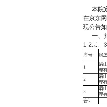
本院
在京东网络
现公告如
一、
1-2层
序号
房
眉
1
理
眉
2
理
眉
3
理
合计