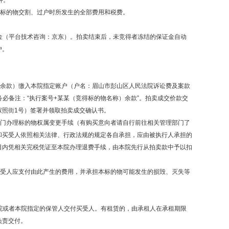
钟。
卖标的物交割、过户时所发生的全部费用和税费。
金（平台技术咨询：京东）。拍卖结束后，未竞得者冻结的保证金自动
户。
的余款）缴入本院指定账户（户名：眉山市彭山区人民法院诉讼费及案款
账时务必备注：“执行案号+某某（竞得标的物名称）余款”。拍卖成交价款交
寂照街1号）签署并领取拍卖成交确认书。
部门办理标的物权属变更手续（有购买意向者请自行前往相关管理部门了
和买受人依照相关法律、行政法规的规定各自承担，应由被执行人承担的
日内凭相关完税凭证至本院办理退费手续，由本院先行从拍卖款中予以扣
买受人应支付由此产生的费用，并承担本标的物可能发生的损毁、灭失等
院或者本院指定的保管人交付买受人。有租赁的，由承租人在承租期限
负责交付。