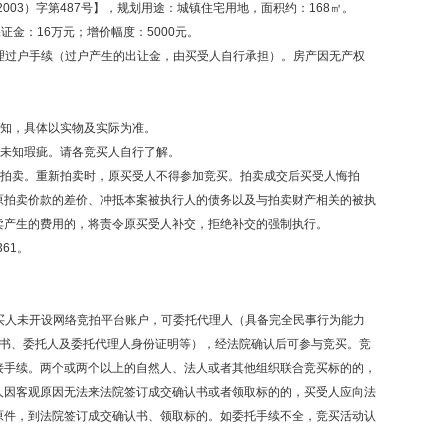
03）字第487号】，规划用途：城镇住宅用地，面积约：168㎡。
证金：16万元；增价幅度：5000元。
理过户手续（过户产生的出让金，由买受人自行承担）。房产因无产权
查知，具体以实物及实际为准。
和未知瑕疵。请各竞买人自行了解。
新拍卖。重新拍卖时，原买受人不得参加竞买。拍卖成交后买受人悔拍
原拍卖价款的差价、冲抵本案被执行人的债务以及与拍卖财产相关的被执
卖产生的费用的，将责令原买受人补交，拒绝补交的强制执行。
61。
买人未开设网络竞拍平台账户，可委托代理人（具备完全民事行为能力
托书、委托人及委托代理人身份证明等），经法院确认后可参与竞买。竞
接手续。两个或两个以上的自然人、法人或者其他组织联合竞买标的的，
人因客观原因无法来法院签订成交确认书或者领取标的的，买受人应向法
原件，到法院签订成交确认书、领取标的。如委托手续不全，竞买活动认