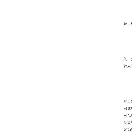
证，
的，
行人
的自
买成
可以
院提
定为