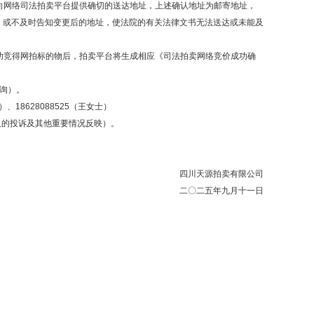
向网络司法拍卖平台提供确切的送达地址，上述确认地址为邮寄地址，
，或不及时告知变更后的地址，使法院的有关法律文书无法送达或未能及
功竞得网拍标的物后，拍卖平台将生成相应《司法拍卖网络竞价成功确
咨询）。
先生）、18628088525（王女士）
买人的投诉及其他重要情况反映）。
四川天源拍卖有限公司
二〇二五年九月十一日