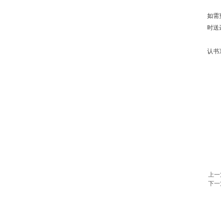
如需
时送
认书
上一
下一