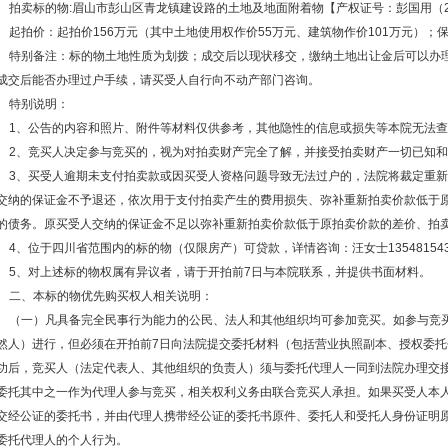
拍卖标的物
:眉山市彭山区青龙镇建设路的土地及地面附着物【产权证号：彭国用（20
起拍价：起拍价
156万元（其中土地使用权作价55万元、建筑物作价101万元）；保
特别备注：标的物土地性质为划拨；成交后以现状移交，缴纳土地出让金后可以办
成交后能否办理过户手续，请买受人自行向不动产部门咨询。
特别说明：
1、公告的内容和照片、附件等材料仅供参考，其他隐性的信息或损失等本院无法
2、竞买人决定参与竞买的，视为对拍卖财产完全了解，并接受拍卖财产一切已知
3、买受人逾期未支付拍卖款或因买受人资格问题导致无法过户的，法院将裁定重
交纳的保证金不予退还，依次用于支付拍卖产生的费用损失、弥补重新拍卖价款低于
的债务。原买受人交纳的保证金不足以弥补重新拍卖价款低于原拍卖价款的差价、拍
4、位于四川省范围内的标的物（仅限房产）可贷款，详情咨询：汪女士135481543
5、对上述标的物权属有异议者，请于开拍前7日与本院联系，并提供书面材料。
二、本标的物优先购买权人相关说明：
（一）凡具备完全民事行为能力的公民、法人和其他组织均可参加竞买。如参与竞
然人）进行，但必须在开拍前
7日向法院提交委托材料（包括营业执照副本、授权委
功后，竞买人（法定代表人、其他组织的负责人）须与委托代理人一同到法院办理交
委托其中之一作为代理人参与竞买，相关权利义务由联合竞买人承担。如果买受人本
交经公证的委托书，并由代理人携带经公证的委托书原件、委托人和受托人身份证明
委托代理人的个人行为。