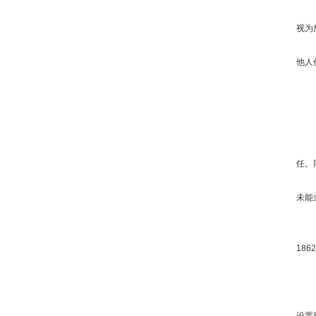
视为
他人
任。
未能
18