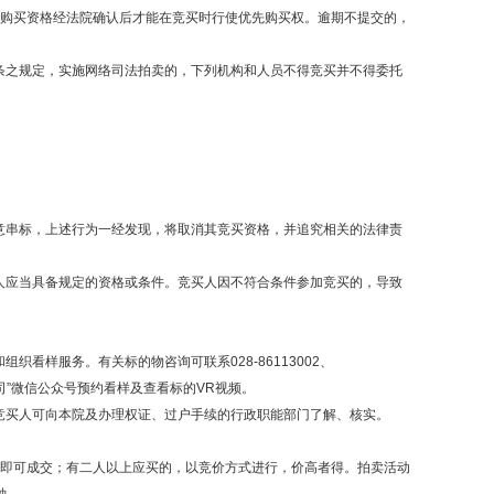
先购买资格经法院确认后才能在竞买时行使优先购买权。逾期不提交的，
条之规定，实施网络司法拍卖的，下列机构和人员不得竞买并不得委托
意串标，上述行为一经发现，将取消其竞买资格，并追究相关的法律责
人应当具备规定的资格或条件。竞买人因不符合条件参加竞买的，导致
和组织看样服务。有关标的物咨询可联系
028-86113002、
限公司”微信公众号预约看样及查看标的VR视频。
竞买人可向本院及办理权证、过户手续的行政职能部门了解、核实。
买即可成交；有二人以上应买的，以竞价方式进行，价高者得。拍卖活动