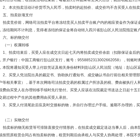
延时出价功能，在拍卖活动结束前，每最后5分钟如果有竞买人出价，就自动延迟5分
2、本次拍卖活动计价货币为人民币，拍卖时的起拍价、成交价均不含买受人在拍
五、拍卖款项支付
拍卖竞价前，网络司法拍卖平台将冻结竞买人拍卖平台账户内的相应资金作为保证
，冻结期间不计利息，竞得者冻结的保证金将自动转入四川省彭山区人民法院指定账
六、标的物交付
（一）权属转移
1、拍卖结束后，买受人应在成交次日起七天内将拍卖成交价余款（扣除保证金后
，开户银行：中国工商银行彭山区支行，账号：9558852313002662058），转
，本院将通知买受人带上付款凭证及相关身份材料到彭山区人民法院（地址：彭山区
2、买受人凭法院出具的裁定书、协助执行通知书、成交确认书自行前往相关管理
户等相关事宜），基于本次网络司法拍卖交易的权属过户所涉及的税、费由被执行人
税费由买受人在办理转移手续时先行垫付。买受人应该在法院裁定书送达之日起十五
交易过程中产生的其他费用由买受人承担。
3、买受人付清尾款后应及时交接标的物，并自行办理过户手续。逾期不办理的，
。
（二）实物交付
拍卖标的物无租赁等可排除直接交付情形的，在拍卖成交裁定送达当事人后，由本
续按照原租赁合同占有拍卖标的物，租赁到期后由承租人与买受人协商处理，本院不