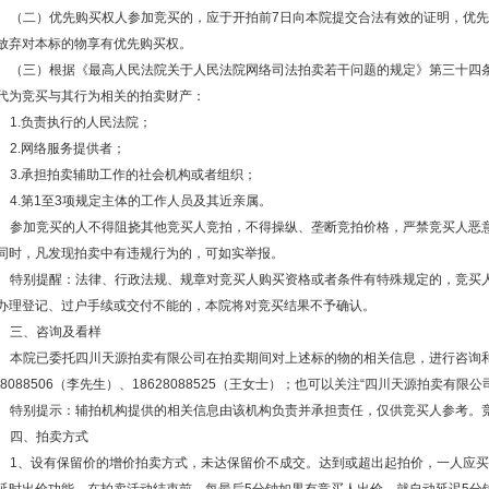
（二）优先购买权人参加竞买的，应于开拍前
7日向本院提交合法有效的证明，优
放弃对本标的物享有优先购买权。
（三）根据《最高人民法院关于人民法院网络司法拍卖若干问题的规定》第三十四
代为竞买与其行为相关的拍卖财产：
1.负责执行的人民法院；
2.网络服务提供者；
3.承担拍卖辅助工作的社会机构或者组织；
4.第1至3项规定主体的工作人员及其近亲属。
参加竞买的人不得阻挠其他竞买人竞拍，不得操纵、垄断竞拍价格，严禁竞买人恶
同时，凡发现拍卖中有违规行为的，可如实举报。
特别提醒：法律、行政法规、规章对竞买人购买资格或者条件有特殊规定的，竞买
办理登记、过户手续或交付不能的，本院将对竞买结果不予确认。
三、咨询及看样
本院已委托四川天源拍卖有限公司在拍卖期间对上述标的物的相关信息，进行咨询
628088506（李先生）、18628088525（王女士）；也可以关注“四川天源拍卖有
特别提示：辅拍机构提供的相关信息由该机构负责并承担责任，仅供竞买人参考。
四、拍卖方式
1、设有保留价的增价拍卖方式，未达保留价不成交。达到或超出起拍价，一人应