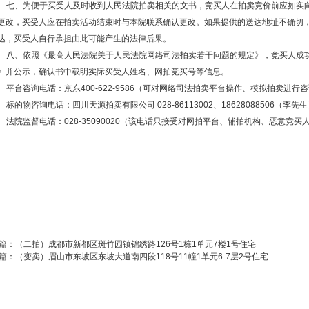
七、为便于买受人及时收到人民法院拍卖相关的文书，竞买人在拍卖竞价前应如实
更改，买受人应在拍卖活动结束时与本院联系确认更改。如果提供的送达地址不确切
达，买受人自行承担由此可能产生的法律后果。
八、依照《最高人民法院关于人民法院网络司法拍卖若干问题的规定》，竞买人成
》并公示，确认书中载明实际买受人姓名、网拍竞买号等信息。
平台咨询电话：京东
400-622-9586（可对网络司法拍卖平台操作、模拟拍卖进行
标的物咨询电话：四川天源拍卖有限公司
028-86113002、18628088506（李
法院监督电话：
028-35090020（该电话只接受对网拍平台、辅拍机构、恶意竞
篇
：
（二拍）成都市新都区斑竹园镇锦绣路126号1栋1单元7楼1号住宅
篇
：
（变卖）眉山市东坡区东坡大道南四段118号11幢1单元6-7层2号住宅