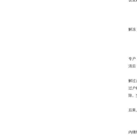
设置
解冻
专户
清后
解过
过户
除。
后果
内继