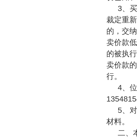
3、
裁定重新
的，交纳
卖价款低
的被执行
卖价款的
行。
4、
135481
5、
材料。
二、