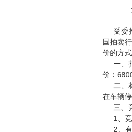
受委
国拍卖行业
价的方式
一、
价：680
二、
在车辆停
三、
1、竞
2、