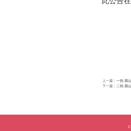
此公告在
上一篇
：
一拍 眉
下一篇
：
二拍 眉
C